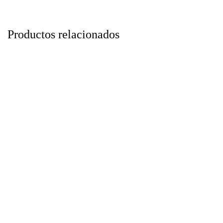
Productos relacionados
Soporte Móvil
Resistencia | Repuesto
$
39.000
$
79.000